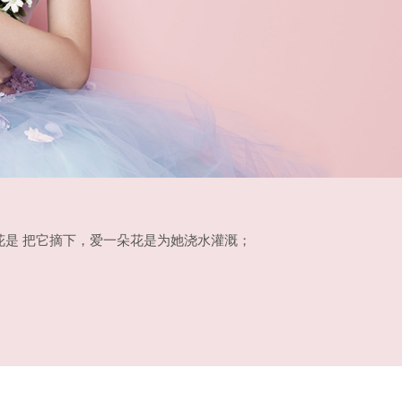
是 把它摘下，爱一朵花是为她浇水灌溉；